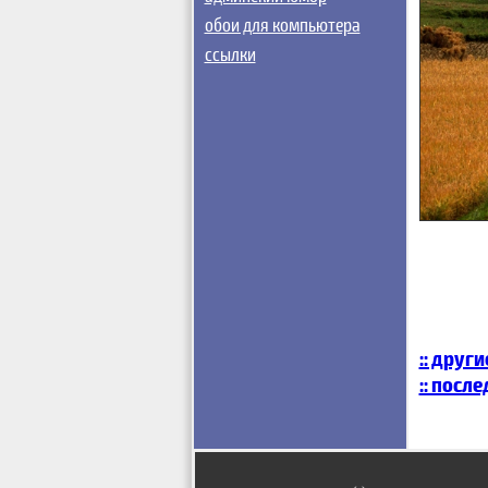
обои для компьютера
ссылки
:: друг
:: посл