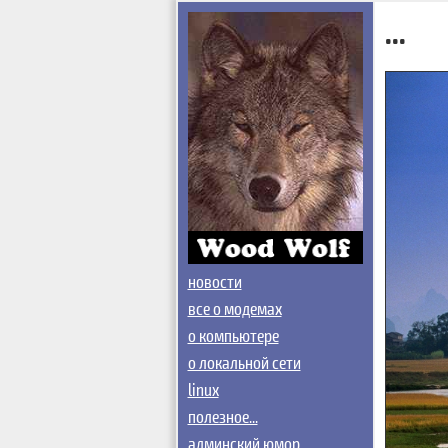
...
новости
все о модемах
о компьютере
о локальной сети
linux
полезное...
админский юмор