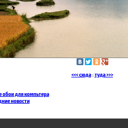
<<< сюда
туда >>>
::
ие обои для компьтера
едние новости