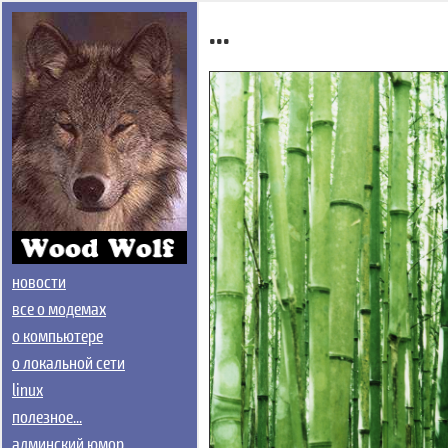
...
новости
все о модемах
о компьютере
о локальной сети
linux
полезное...
админский юмор