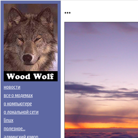
...
новости
все о модемах
о компьютере
о локальной сети
linux
полезное...
админский юмор