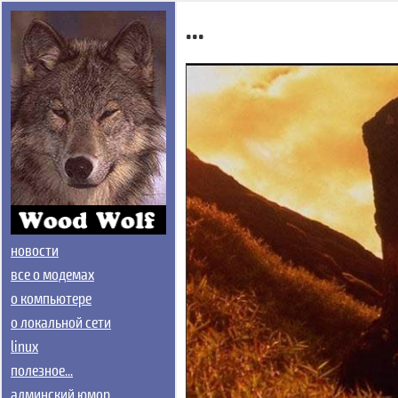
...
новости
все о модемах
о компьютере
о локальной сети
linux
полезное...
админский юмор