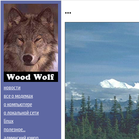
...
новости
все о модемах
о компьютере
о локальной сети
linux
полезное...
админский юмор