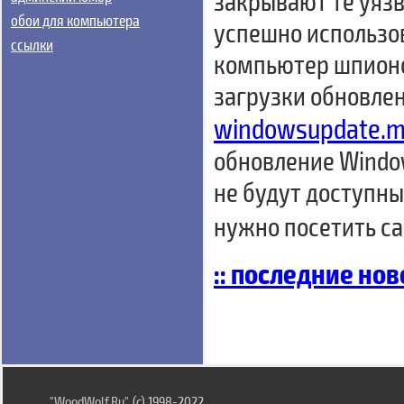
закрывают те уязв
обои для компьютера
успешно использо
ссылки
компьютер шпионс
загрузки обновлен
windowsupdate.mi
обновление Window
не будут доступны
нужно посетить с
:: последние нов
"WoodWolf.Ru"
, (c) 1998-2022