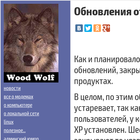
Обновления о
Как и планировало
обновлений, закр
продуктах.
новости
В целом, по этим 
все о модемах
о компьютере
устаревает, так ка
о локальной сети
пользователей, у 
linux
XP установлен. Шес
полезное...
админский юмор