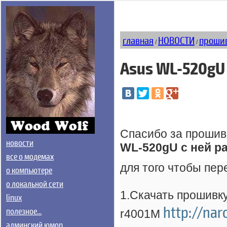
главная
НОВОСТИ
прошив
/
/
Asus WL-520gU 
Спасибо за прошив
новости
WL-520gU с ней ра
все о модемах
для того чтобы пе
о компьютере
о локальной сети
1.Скачать прошивку
linux
http://nar
полезное...
r4001M
админский юмор