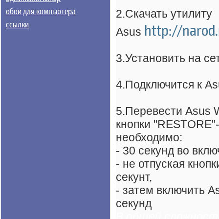
обои для компьютера
2.Скачать утилиту
ссылки
http://narod.
Asus
3.Установить на се
4.Подключится к A
5.Перевести Asus 
кнопки "RESTORE"-
необходимо:
- 30 секунд во вк
- не отпуская кно
секунт,
- затем включить A
секунд
В общей сложност