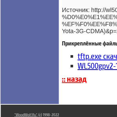
Источник: http://wl
%D0%E0%E1%EE%
%EF%F0%EE%F8%E
Yota-3G-CDMA)&p=
Прикреплённые файл
tftp.exe ска
WL500gpv2-1.
:: назад
"WoodWolf.Ru"
, (c) 1998-2022