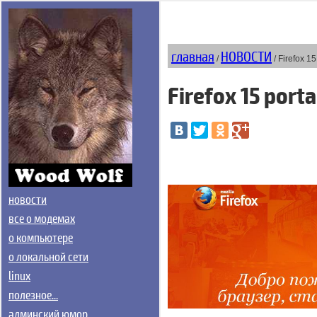
главная
НОВОСТИ
/
/ Firefox 15
Firefox 15 porta
новости
все о модемах
о компьютере
о локальной сети
linux
полезное...
админский юмор